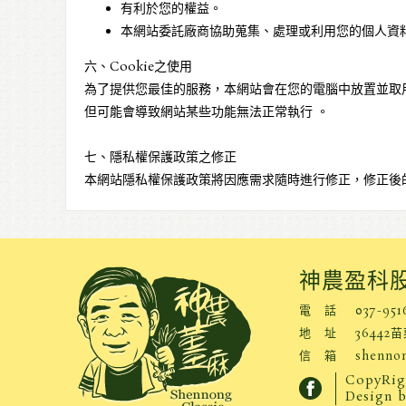
有利於您的權益。
本網站委託廠商協助蒐集、處理或利用您的個人資
六、Cookie之使用
為了提供您最佳的服務，本網站會在您的電腦中放置並取用我
但可能會導致網站某些功能無法正常執行 。
七、隱私權保護政策之修正
本網站隱私權保護政策將因應需求隨時進行修正，修正後
神農盈科
電 話
037-951
地 址
36442
信 箱
shenno
CopyRigh
Design 