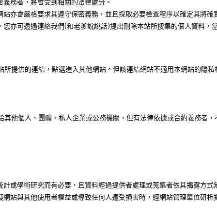
密義務者，將會受到相關的法律處分。
網站亦會嚴格要求其遵守保密義務，並且採取必要檢查程序以確定其將確
。您亦可透過連絡我們(和老爹說說話)提出刪除本站所搜集的個人資料，
站所提供的連結，點選進入其他網站。但該連結網站不適用本網站的隱私
給其他個人、團體、私人企業或公務機關，但有法律依據或合約義務者，
統計或學術研究而有必要，且資料經過提供者處理或蒐集者依其揭露方式
礙網站與其他使用者權益或導致任何人遭受損害時，經網站管理單位研析