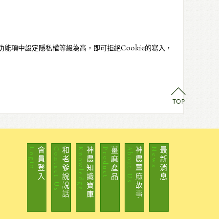
功能項中設定隱私權等級為高，即可拒絕Cookie的寫入，
Login
會員登入
Contact Us
和老爹說說話
Knowledge
神農知識寶庫
Product
薑麻產品
About Us
神農薑麻故事
News
最新消息