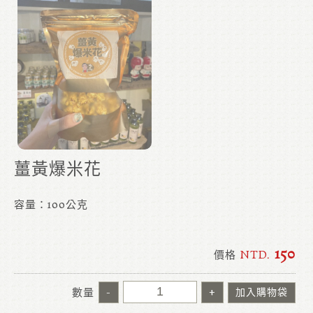
薑黃爆米花
容量：100公克
150
價格
NTD.
數量
-
+
加入購物袋