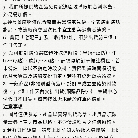
3. 我們所提供的產品免費配送區域僅限於台灣本島，
外島需加價。
4.神農薑麻物流配合廠商為黑貓宅急便、全家店到店與
郵局，物流廠商會因送貨事宜主動與消費者連繫。
6. 變更「宅配日」及「收貨地址」須於出貨前三個工
作日告知。
7. 您可於訂購時選擇預計送達時段：早(9~12點)、午
(12~17點)、晚(17~20點)，請填寫於訂單備註欄位，若
未備註一律以不指定時段安排。實際到貨時間須視宅
配當天貨量及路線安排而定，若稍有延遲煩請體諒。
8. 一般商品(非預購型商品)，於訂單成立並確認付款
後，3-5個工作天內安排出貨(預購品除外)，集貨中心
例假日不出貨。如有特殊需求請於訂單內備註。
注意事項
1. 圖片僅供參考，產品以實際出貨為準，出貨品項數
量請參上表之商品規格，不含情境照片之任何擺飾。
2.若有其他疑問，請於上班時間與客服人員聯絡，上班
時間為週一～週五上午9：00~下午6：00、假日為上