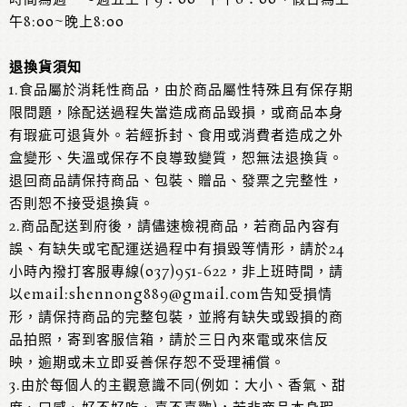
午8:00~晚上8:00
退換貨須知
1.食品屬於消耗性商品，由於商品屬性特殊且有保存期
限問題，除配送過程失當造成商品毀損，或商品本身
有瑕疵可退貨外。若經拆封、食用或消費者造成之外
盒變形、失溫或保存不良導致變質，恕無法退換貨。
退回商品請保持商品、包裝、贈品、發票之完整性，
否則恕不接受退換貨。
2.商品配送到府後，請儘速檢視商品，若商品內容有
誤、有缺失或宅配運送過程中有損毀等情形，請於24
小時內撥打客服專線(037)951-622，非上班時間，請
以email:shennong889@gmail.com告知受損情
形，請保持商品的完整包裝，並將有缺失或毀損的商
品拍照，寄到客服信箱，請於三日內來電或來信反
映，逾期或未立即妥善保存恕不受理補償。
3.由於每個人的主觀意識不同(例如：大小、香氣、甜